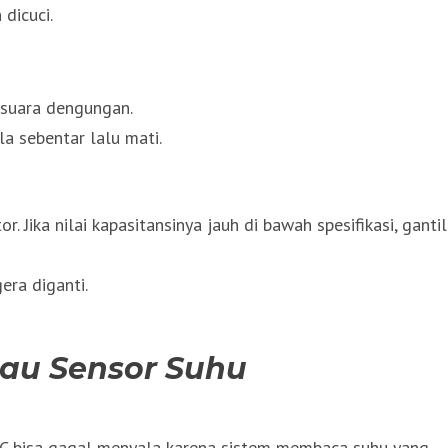
 dicuci.
 suara dengungan.
a sebentar lalu mati.
 Jika nilai kapasitansinya jauh di bawah spesifikasi, ganti
era diganti.
atau Sensor Suhu
 AC bisa gagal menyala karena sistem membaca suhu yang