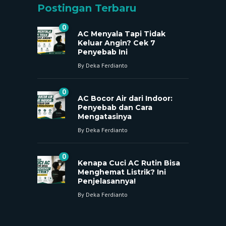
Postingan Terbaru
0
AC Menyala Tapi Tidak
Keluar Angin? Cek 7
Penyebab Ini
By
Deka Ferdianto
0
AC Bocor Air dari Indoor:
Penyebab dan Cara
Mengatasinya
By
Deka Ferdianto
0
Kenapa Cuci AC Rutin Bisa
Menghemat Listrik? Ini
Penjelasannya!
By
Deka Ferdianto