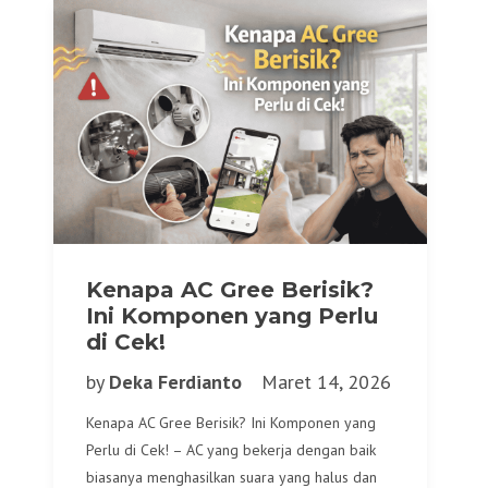
Kenapa AC Gree Berisik?
Ini Komponen yang Perlu
di Cek!
by
Deka Ferdianto
Maret 14, 2026
Kenapa AC Gree Berisik? Ini Komponen yang
Perlu di Cek! – AC yang bekerja dengan baik
biasanya menghasilkan suara yang halus dan