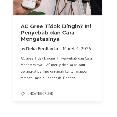
AC Gree Tidak Dingin? Ini
Penyebab dan Cara
Mengatasinya
by
Deka Ferdianto
Maret 4, 2026
AC Gree Tidak Dingin? Ini Penyebab dan Cara
Mengatasinya – AC merupakan salah satu
perangkat penting di rumah, kantor, maupun
tempat usaha di Indonesia. Dengan…
UNCATEGORIZED